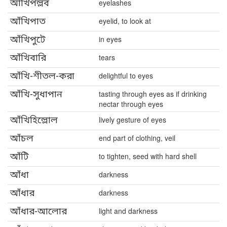
আঁখিপল্লব
eyelashes
আঁখিপাত
eyelid, to look at
আঁখিপুটে
in eyes
আঁখিবারি
tears
আঁখি-শীতল-করা
delightful to eyes
আঁখি-সুধাপান
tasting through eyes as if drinking
nectar through eyes
আঁখিহিল্লোল
lively gesture of eyes
আঁচল
end part of clothing, veil
আঁটি
to tighten, seed with hard shell
আঁধা
darkness
আঁধার
darkness
আঁধার-আলোর
light and darkness