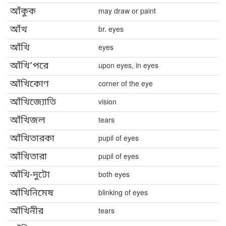
আঁকুক
may draw or paint
আঁখ
br. eyes
আঁখি
eyes
আঁখি’পরে
upon eyes, in eyes
আঁখিকোণ
corner of the eye
আঁখিজ্যোতি
vision
আঁখিজল
tears
আঁখিতারকা
pupil of eyes
আঁখিতারা
pupil of eyes
আঁখি-দুটো
both eyes
আঁখিনিমেষ
blinking of eyes
আঁখিনীর
tears