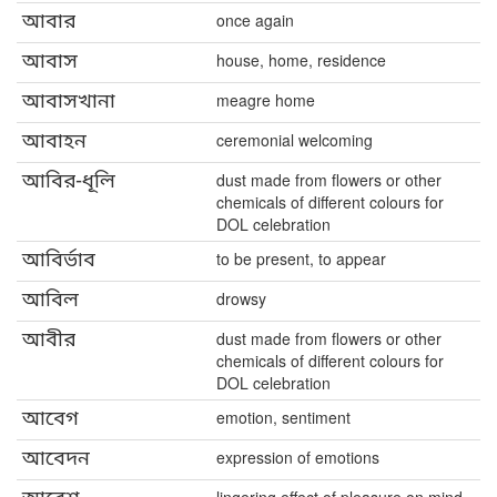
আবার
once again
আবাস
house, home, residence
আবাসখানা
meagre home
আবাহন
ceremonial welcoming
আবির-ধূলি
dust made from flowers or other
chemicals of different colours for
DOL celebration
আবির্ভাব
to be present, to appear
আবিল
drowsy
আবীর
dust made from flowers or other
chemicals of different colours for
DOL celebration
আবেগ
emotion, sentiment
আবেদন
expression of emotions
lingering effect of pleasure on mind