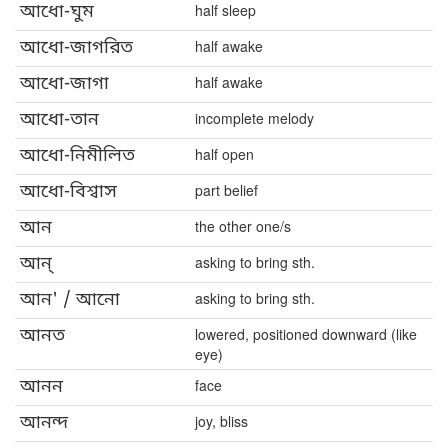
আধো-ঘুম
half sleep
আধো-জাগরিত
half awake
আধো-জাগা
half awake
আধো-তান
incomplete melody
আধো-নিমীলিত
half open
আধো-বিশ্বাস
part belief
আন
the other one/s
আন্
asking to bring sth.
আন' / আনো
asking to bring sth.
আনত
lowered, positioned downward (like
eye)
আনন
face
আনন্দ
joy, bliss