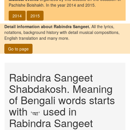
Pachishe Boishakh. In the year 2014 and 2015.
2014
2015
Detail information about Rabindra Sangeet.
All the lyrics,
notations, background history with detail musical compositions,
English translation and many more.
Go to page
Rabindra Sangeet
Shabdakosh. Meaning
of Bengali words starts
with
used in
'আ'
Rabindra Sangeet