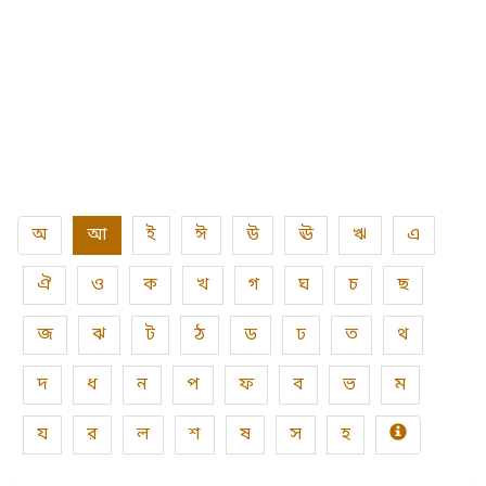
অ
আ
ই
ঈ
উ
ঊ
ঋ
এ
ঐ
ও
ক
খ
গ
ঘ
চ
ছ
জ
ঝ
ট
ঠ
ড
ঢ
ত
থ
দ
ধ
ন
প
ফ
ব
ভ
ম
য
র
ল
শ
ষ
স
হ