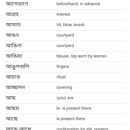
আগেভাগে
beforehand, in advance
আগ্রহ
interest
আঘাত
hit, blow, knock
আঙন
courtyard
আঙিনা
courtyard
আঙিয়া
blouse, top worn by women
আঙুলগুলি
fingers
আচার
ritual
আচ্ছাদন
covering
আছ
(you) are
আছয়
br. is present there
আছে
is present there
আছে-আছে
confirmation for sth. present