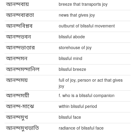
আনন্দবায়
breeze that transports joy
আনন্দবারতা
news that gives joy
আনন্দবিপ্লব
outburst of blissful movement
আনন্দভবন
blissful abode
আনন্দভাণ্ডার
storehouse of joy
আনন্দমন
blissful mind
আনন্দমন্দানিল
blissful breeze
আনন্দময়
full of joy, person or act that gives
joy
আনন্দময়ী
f. who is a blissful companion
আনন্দ-মাঝে
within blissful period
আনন্দমুখ
blissful face
আনন্দমুখভাতি
radiance of blissful face